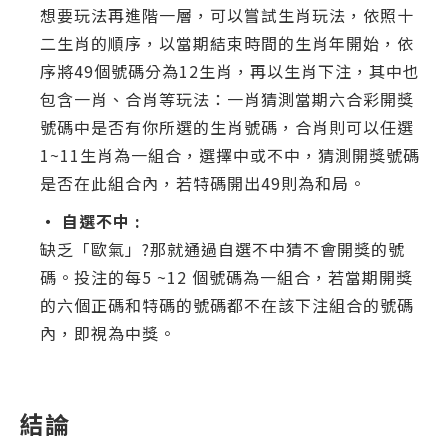
想要玩法再進階一層，可以嘗試生肖玩法，依照十
二生肖的順序，以當期結束時間的生肖年開始，依
序將49個號碼分為12生肖，再以生肖下注，其中也
包含一肖、合肖等玩法：一肖猜測當期六合彩開獎
號碼中是否有你所選的生肖號碼，合肖則可以任選
1~11生肖為一組合，選擇中或不中，猜測開獎號碼
是否在此組合內，若特碼開出49則為和局。
‧ 自選不中 :
缺乏「歐氣」?那就通過自選不中猜不會開獎的號
碼。投注的每5 ~12 個號碼為一組合，若當期開獎
的六個正碼和特碼的號碼都不在該下注組合的號碼
內，即視為中獎。
結論