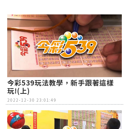
今彩539玩法教學，新手跟著這樣
玩!(上)
2022-12-30 23:01:49