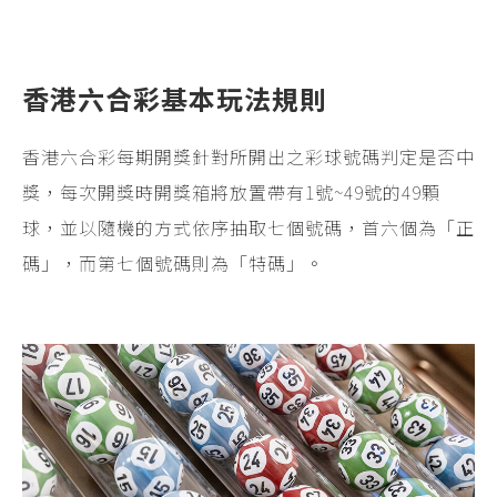
香港六合彩基本玩法規則
香港六合彩每期開獎針對所開出之彩球號碼判定是否中
獎，每次開獎時開獎箱將放置帶有1號~49號的49顆
球，並以隨機的方式依序抽取七個號碼，首六個為「正
碼」，而第七個號碼則為「特碼」。