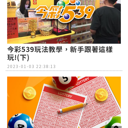
今彩539玩法教學，新手跟著這樣
玩!(下)
2023-01-03 22:38:13