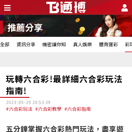
推薦分享
全部
資訊分享
機密讓你知
真人娛樂
體育運彩
彩
玩轉六合彩!最詳細六合彩玩法
指南!
2023-05-20 20:53:39
#六合彩玩法
#六合彩教學
#六合彩指南
五分鐘掌握六合彩熱門玩法，盡享遊