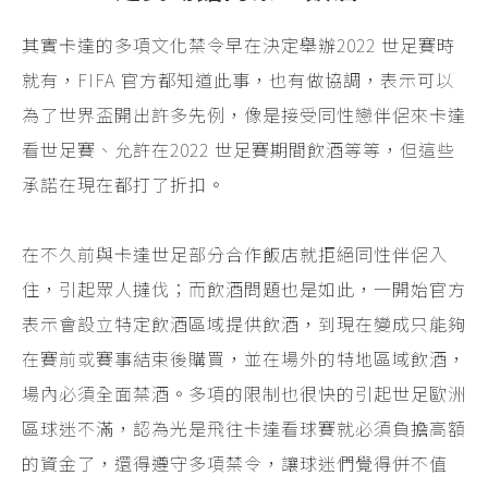
其實卡達的多項文化禁令早在決定舉辦2022 世足賽時
就有，FIFA 官方都知道此事，也有做協調，表示可以
為了世界盃開出許多先例，像是接受同性戀伴侶來卡達
看世足賽、允許在2022 世足賽期間飲酒等等，但這些
承諾在現在都打了折扣。
在不久前與卡達世足部分合作飯店就拒絕同性伴侶入
住，引起眾人撻伐；而飲酒問題也是如此，一開始官方
表示會設立特定飲酒區域提供飲酒，到現在變成只能夠
在賽前或賽事結束後購買，並在場外的特地區域飲酒，
場內必須全面禁酒。多項的限制也很快的引起世足歐洲
區球迷不滿，認為光是飛往卡達看球賽就必須負擔高額
的資金了，還得遵守多項禁令，讓球迷們覺得併不值