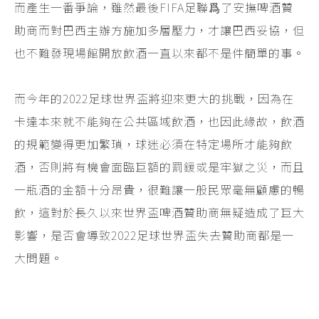
而產生一番爭論，雖然最後FIFA足聯爲了安撫啤酒贊
助商而對巴西主辦方施加多層壓力，才讓巴西妥協，但
也不難發現場館開放飲酒一直以來都不是件簡單的事。
而今年的2022足球世界盃將迎來更大的挑戰，因為在
卡達本來就不能夠在公共區域飲酒，也因此緣故，飲酒
的規範變得更加繁瑣，球迷必須在特定場所才能夠飲
酒，否則將有機會面臨巨額的罰鍰或是牢獄之災，而且
一瓶酒的金額十分昂貴，很難讓一般民眾毫無顧慮的暢
飲，這對於長久以來世界盃啤酒贊助商無疑造成了巨大
影響，是否會導致2022足球世界盃失去贊助商都是一
大問題。