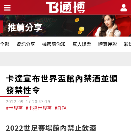
推薦分享
全部
資訊分享
機密讓你知
真人娛樂
體育運彩
彩
卡達宣布世界盃館內禁酒並頒
發禁性令
2022-09-17 20:43:19
#世界盃
#卡達世界盃
#FIFA
2022世足賽場館內禁止飲酒