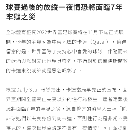
球賽過後的放縱一夜情恐將面臨7年
牢獄之災
全球體育盛宴2022世界盃足球賽將在11月下旬正式展
開，今年的主辦國為中東地區的卡達（Qatar），值得
留意的是，世界盃除了支持心中喜愛的球隊，伴隨而來
的飲酒與派對文化也頗具盛名，不過對於信奉伊斯蘭教
的卡達來說或許就是惡名昭彰了。
根據Daily Star 報導指出，卡達當局早先正式宣布，世
界盃期間全國禁止夫妻以外的性行為發生，違者定罪後
恐將面臨7 年的牢獄之災，源自警方的消息人士稱「除
非球迷們以夫妻身份到訪卡達，否則性行為是非常不受
待見的，這次世界盃肯定不會有一夜情發生。」並提到