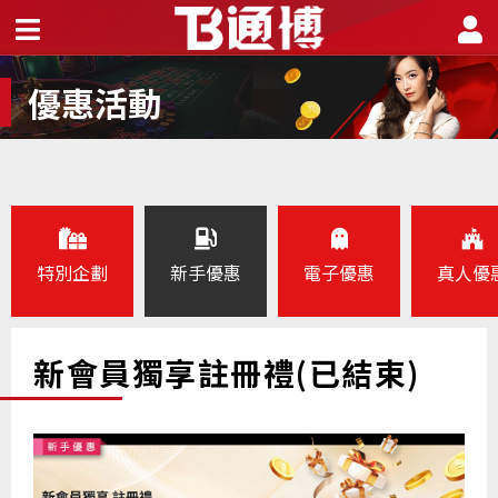
優惠活動
特別企劃
新手優惠
電子優惠
真人優
新會員獨享註冊禮(已結束)