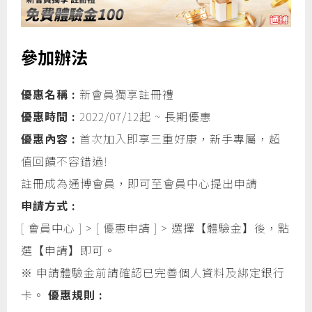
參加辦法
優惠名稱 :
新會員獨享註冊禮
優惠時間 :
2022/07/12起 ~ 長期優惠
優惠內容 :
首次加入即享三重好康，新手專屬，超
值回饋不容錯過!
註冊成為通博會員，即可至會員中心提出申請
申請方式 :
[ 會員中心 ] > [ 優惠申請 ] > 選擇【體驗金】後，點
選【申請】即可。
※ 申請體驗金前請確認已完善個人資料及綁定銀行
卡。
優惠規則 :