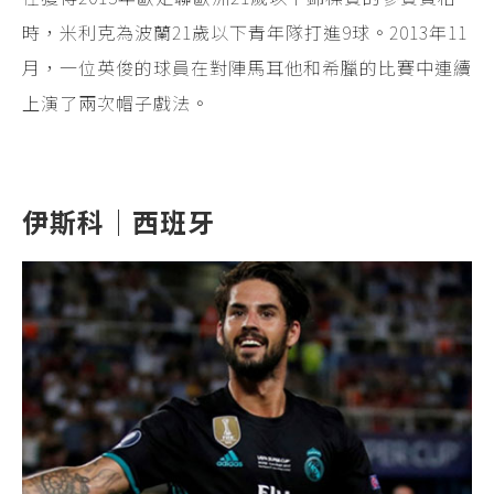
時，米利克為波蘭21歲以下青年隊打進9球。2013年11
月，一位英俊的球員在對陣馬耳他和希臘的比賽中連續
上演了兩次帽子戲法。
伊斯科│西班牙