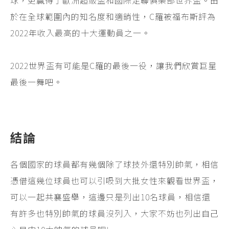
球，更贏得了歐洲超級盃和國際足聯俱樂部世界盃。由
於在全球範圍內的知名度和適銷性，C羅被福布斯評為
2022年收入最高的十大運動員之一。
2022世界盃有可能是C羅的最後一役，讓我們欣賞巨星
最後一舞吧。
結論
各個國家的球員都有幾個除了球技外還特別帥氣，相信
憑借這幾位球員也可以引吸到大批女性來觀看世界盃，
可以一起共襄盛舉，這邊只是列出10名球員，相信還
有許多也特別帥氣的球員沒列入，大家不妨也列出自己