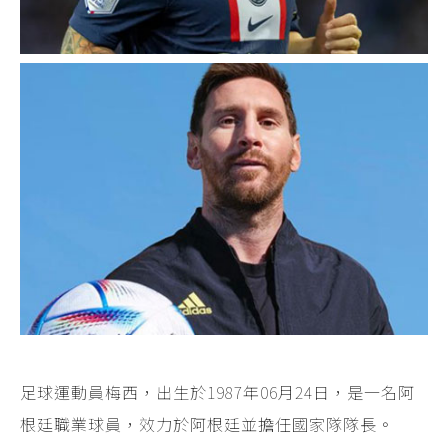
足球運動員梅西，出生於1987年06月24日，是一名阿
根廷職業球員，效力於阿根廷並擔任國家隊隊長。