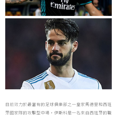
目前效力於最富有的足球俱樂部之一皇家馬德里和西班
牙國家隊的攻擊型中場，伊斯科是一名來自西班牙的職