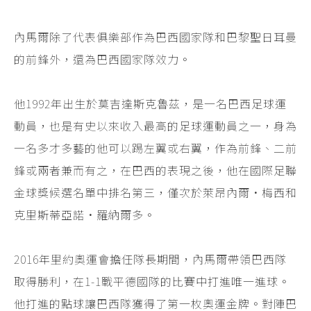
內馬爾除了代表俱樂部作為巴西國家隊和巴黎聖日耳曼
的前鋒外，還為巴西國家隊效力。
他1992年出生於莫吉達斯克魯茲，是一名巴西足球運
動員，也是有史以來收入最高的足球運動員之一，身為
一名多才多藝的他可以踢左翼或右翼，作為前鋒、二前
鋒或兩者兼而有之，在巴西的表現之後，他在國際足聯
金球獎候選名單中排名第三，僅次於萊昂內爾·梅西和
克里斯蒂亞諾·羅納爾多。
2016年里約奧運會擔任隊長期間，內馬爾帶領巴西隊
取得勝利，在1-1戰平德國隊的比賽中打進唯一進球。
他打進的點球讓巴西隊獲得了第一枚奧運金牌。對陣巴