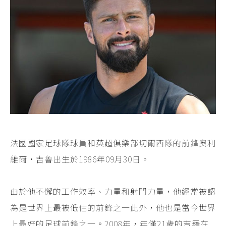
法國國家足球隊球員和英超俱樂部切爾西隊的前鋒奧利
維爾·吉魯出生於1986年09月30日。
由於他不懈的工作效率、力量和射門力量，他經常被認
為是世界上最被低估的前鋒之一此外，他也是當今世界
上最好的足球前鋒之一。2008年，年僅21歲的吉羅在