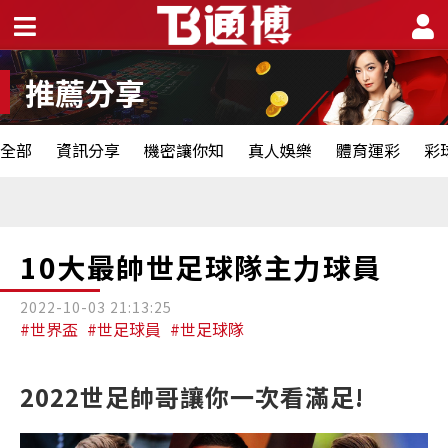
推薦分享
全部
資訊分享
機密讓你知
真人娛樂
體育運彩
彩
10大最帥世足球隊主力球員
2022-10-03 21:13:25
#世界盃
#世足球員
#世足球隊
2022世足帥哥讓你一次看滿足!